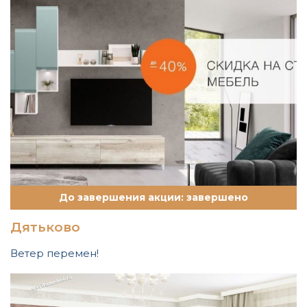
До завершения акции: завершено
Дятьково
Ветер перемен!