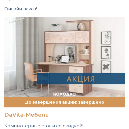
Онлайн-заказ!
До завершения акции: завершено
DaVita-Мебель
Компьютерные столы со скидкой!