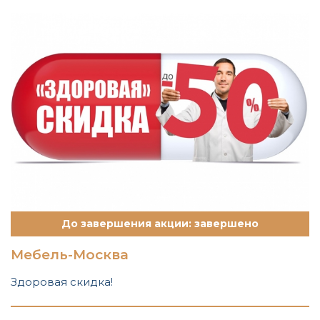
До завершения акции: завершено
Мебель-Москва
Здоровая скидка!