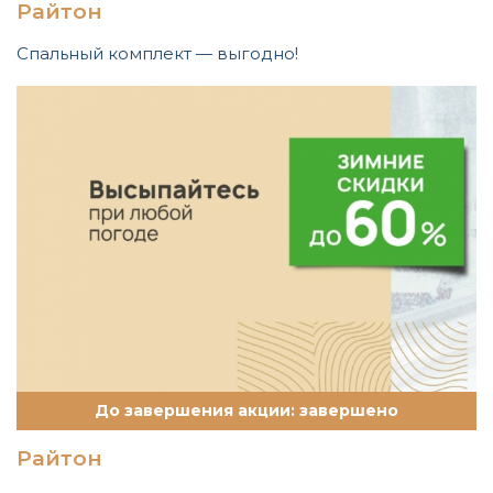
Райтон
Спальный комплект — выгодно!
До завершения акции: завершено
Райтон