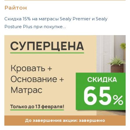
Райтон
Скидка 15% на матрасы Sealy Premier и Sealy
Posture Plus при покупке…
До завершения акции: завершено