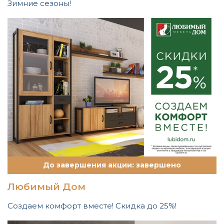
Зимние сезоны!
До завершения акции: завершено
Любимый Дом
Создаем комфорт вместе! Скидка до 25%!