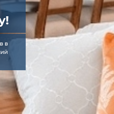
у!
в в
кий