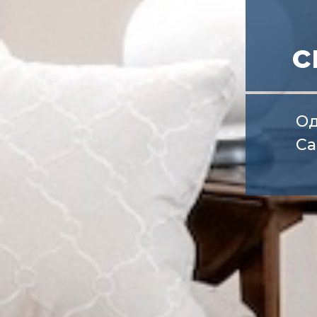
с
Од
Са