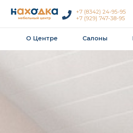
Перейти
+7 (8342) 24-95-95
к
+7 (929) 747-38-95
основному
содержанию
О Центре
Салоны